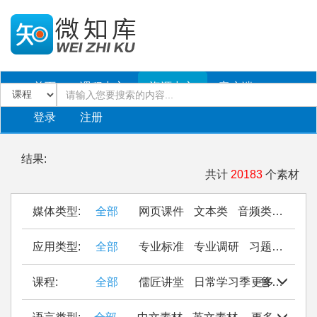
首页
课程中心
资源中心
客户端
登录
注册
结果:
共计
20183
个素材
媒体类型:
全部
网页课件
文本类
音频类
PPT
应用类型:
全部
专业标准
专业调研
习题作业
仿
课程:
全部
儒匠讲堂
日常学习季
更多
鲁西南民间织锦