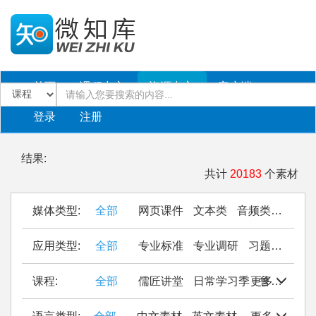
首页
课程中心
资源中心
客户端
登录
注册
结果:
共计
20183
个素材
媒体类型:
全部
网页课件
文本类
音频类
PPT
应用类型:
全部
专业标准
专业调研
习题作业
仿
课程:
全部
儒匠讲堂
日常学习季
更多
鲁西南民间织锦