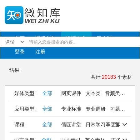
首页
课程中心
资源中心
客户端
登录
注册
结果:
共计
20183
个素材
媒体类型:
全部
网页课件
文本类
音频类
PPT
应用类型:
全部
专业标准
专业调研
习题作业
仿
课程:
全部
儒匠讲堂
日常学习季
更多
鲁西南民间织锦