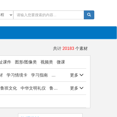
共计
20183
个素材
址课件
图形/图像类
视频类
微课
材
学习情境卡
学习指南
学生作品
更多
实验/实训/实习
岗位能
子系鲁班文化
中华文明礼仪
鲁班文化与工匠精神
更多
观物悟美实践