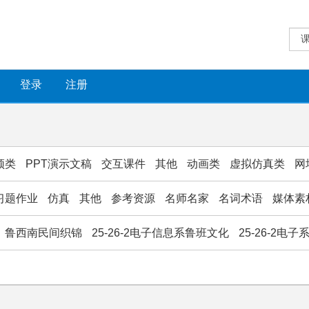
登录
注册
频类
PPT演示文稿
交互课件
其他
动画类
虚拟仿真类
网
习题作业
仿真
其他
参考资源
名师名家
名词术语
媒体素
鲁西南民间织锦
25-26-2电子信息系鲁班文化
25-26-2电