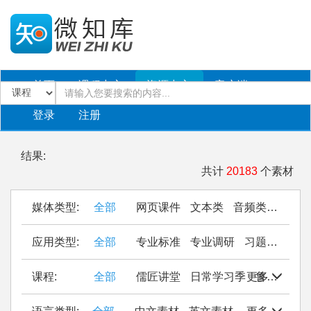
首页
课程中心
资源中心
客户端
登录
注册
结果:
共计
20183
个素材
媒体类型:
全部
网页课件
文本类
音频类
PPT
应用类型:
全部
专业标准
专业调研
习题作业
仿
课程:
全部
儒匠讲堂
日常学习季
更多
鲁西南民间织锦