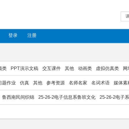
登录
注册
频类
PPT演示文稿
交互课件
其他
动画类
虚拟仿真类
网
习题作业
仿真
其他
参考资源
名师名家
名词术语
媒体素
鲁西南民间织锦
25-26-2电子信息系鲁班文化
25-26-2电