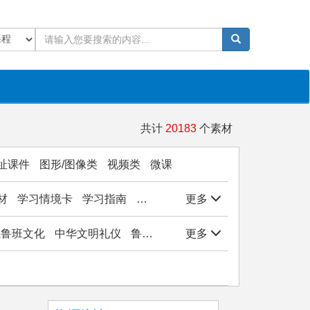
共计
20183
个素材
址课件
图形/图像类
视频类
微课
材
学习情境卡
学习指南
学生作品
更多
实验/实训/实习
岗位能
子系鲁班文化
中华文明礼仪
鲁班文化与工匠精神
更多
观物悟美实践