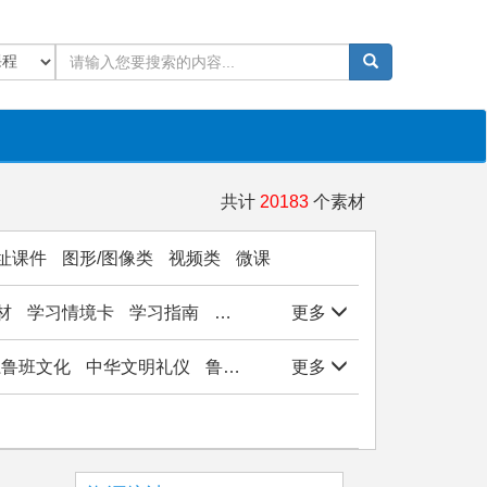
共计
20183
个素材
址课件
图形/图像类
视频类
微课
材
学习情境卡
学习指南
学生作品
更多
实验/实训/实习
岗位能
子系鲁班文化
中华文明礼仪
鲁班文化与工匠精神
更多
观物悟美实践