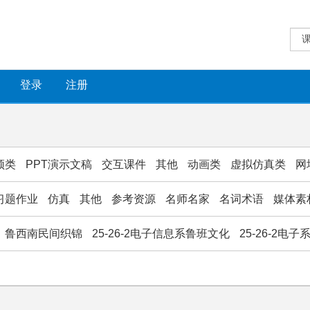
登录
注册
频类
PPT演示文稿
交互课件
其他
动画类
虚拟仿真类
网
习题作业
仿真
其他
参考资源
名师名家
名词术语
媒体素
鲁西南民间织锦
25-26-2电子信息系鲁班文化
25-26-2电