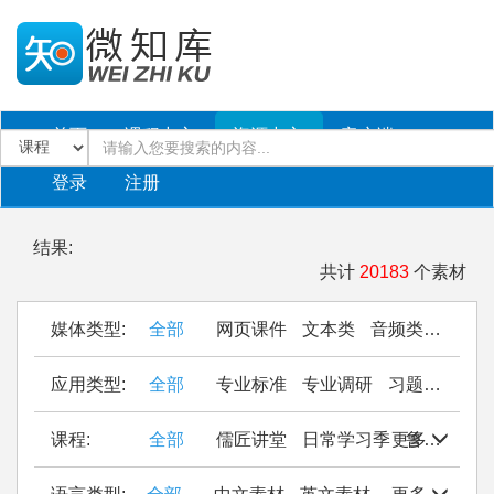
首页
课程中心
资源中心
客户端
登录
注册
结果:
共计
20183
个素材
媒体类型:
全部
网页课件
文本类
音频类
PPT
应用类型:
全部
专业标准
专业调研
习题作业
仿
课程:
全部
儒匠讲堂
日常学习季
更多
鲁西南民间织锦