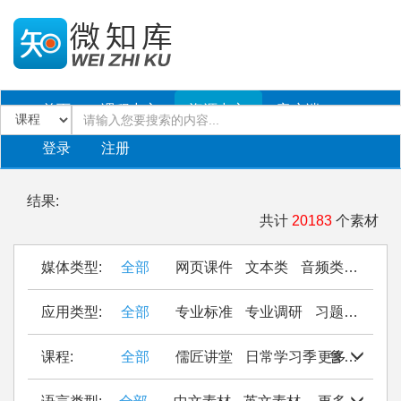
首页
课程中心
资源中心
客户端
登录
注册
结果:
共计
20183
个素材
媒体类型:
全部
网页课件
文本类
音频类
PPT
应用类型:
全部
专业标准
专业调研
习题作业
仿
课程:
全部
儒匠讲堂
日常学习季
更多
鲁西南民间织锦