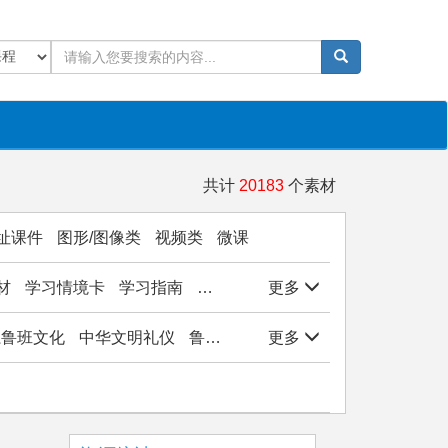
共计
20183
个素材
址课件
图形/图像类
视频类
微课
材
学习情境卡
学习指南
学生作品
更多
实验/实训/实习
岗位能
子系鲁班文化
中华文明礼仪
鲁班文化与工匠精神
更多
观物悟美实践