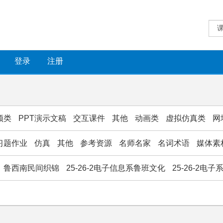
登录
注册
频类
PPT演示文稿
交互课件
其他
动画类
虚拟仿真类
网
习题作业
仿真
其他
参考资源
名师名家
名词术语
媒体素
鲁西南民间织锦
25-26-2电子信息系鲁班文化
25-26-2电