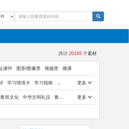
共计
20183
个素材
址课件
图形/图像类
视频类
微课
材
学习情境卡
学习指南
学生作品
更多
实验/实训/实习
岗位能
子系鲁班文化
中华文明礼仪
鲁班文化与工匠精神
更多
观物悟美实践