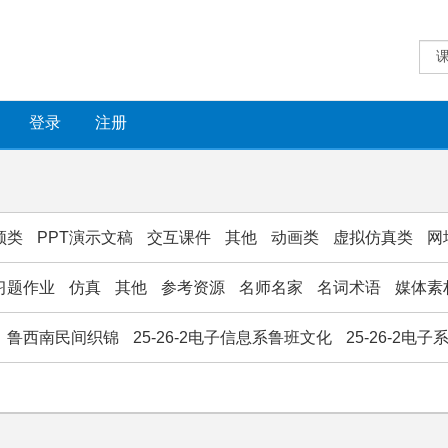
登录
注册
频类
PPT演示文稿
交互课件
其他
动画类
虚拟仿真类
网
习题作业
仿真
其他
参考资源
名师名家
名词术语
媒体素
鲁西南民间织锦
25-26-2电子信息系鲁班文化
25-26-2电