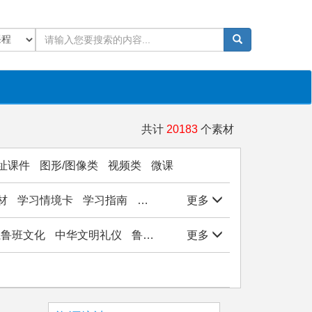
共计
20183
个素材
址课件
图形/图像类
视频类
微课
材
学习情境卡
学习指南
学生作品
更多
实验/实训/实习
岗位能
子系鲁班文化
中华文明礼仪
鲁班文化与工匠精神
更多
观物悟美实践