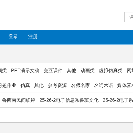
登录
注册
频类
PPT演示文稿
交互课件
其他
动画类
虚拟仿真类
网
习题作业
仿真
其他
参考资源
名师名家
名词术语
媒体素
鲁西南民间织锦
25-26-2电子信息系鲁班文化
25-26-2电