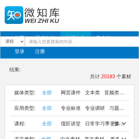
首页
课程中心
资源中心
客户端
登录
注册
结果:
共计
20183
个素材
媒体类型:
全部
网页课件
文本类
音频类
PPT
应用类型:
全部
专业标准
专业调研
习题作业
仿
课程:
全部
儒匠讲堂
日常学习季
更多
鲁西南民间织锦