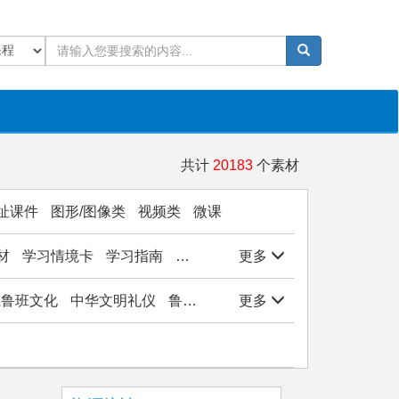
共计
20183
个素材
址课件
图形/图像类
视频类
微课
材
学习情境卡
学习指南
学生作品
更多
实验/实训/实习
岗位能
子系鲁班文化
中华文明礼仪
鲁班文化与工匠精神
更多
观物悟美实践