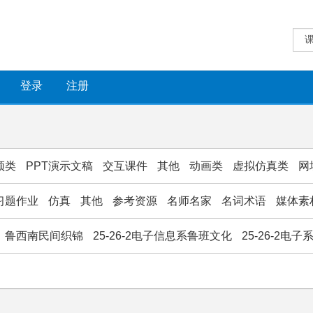
登录
注册
频类
PPT演示文稿
交互课件
其他
动画类
虚拟仿真类
网
习题作业
仿真
其他
参考资源
名师名家
名词术语
媒体素
鲁西南民间织锦
25-26-2电子信息系鲁班文化
25-26-2电