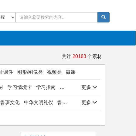
共计
20183
个素材
址课件
图形/图像类
视频类
微课
材
学习情境卡
学习指南
学生作品
更多
实验/实训/实习
岗位能
子系鲁班文化
中华文明礼仪
鲁班文化与工匠精神
更多
观物悟美实践