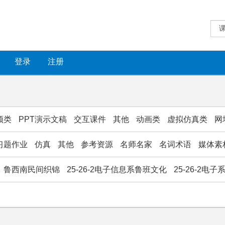
登录
注册
频类
PPT演示文稿
交互课件
其他
动画类
虚拟仿真类
网
习题作业
仿真
其他
参考资源
名师名家
名词术语
媒体素
鲁西南民间织锦
25-26-2电子信息系鲁班文化
25-26-2电