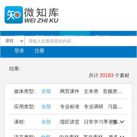
首页
课程中心
资源中心
客户端
登录
注册
结果:
共计
20183
个素材
媒体类型:
全部
网页课件
文本类
音频类
PPT
应用类型:
全部
专业标准
专业调研
习题作业
仿
课程:
全部
儒匠讲堂
日常学习季
更多
鲁西南民间织锦